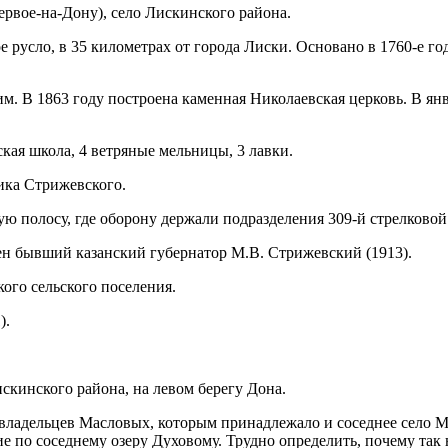
ервое-на-Дону), село Лискинского района.
ое русло, в 35 километрах от города Лиски. Основано в 1760-е
. В 1863 году построена каменная Николаевская церковь. В янв
кая школа, 4 ветряные мельницы, 3 лавки.
ика Стрижевского.
ую полосу, где оборону держали подразделения 309-й стрелковой
нен бывший казанский губернатор М.В. Стрижевский (1913).
ого сельского поселения.
).
скинского района, на левом берегу Дона.
евладельцев Масловых, которым принадлежало и соседнее село М
е по соседнему озеру Духовому. Трудно определить, почему так