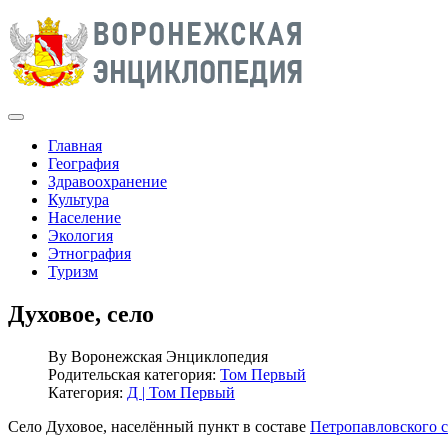
Главная
География
Здравоохранение
Культура
Население
Экология
Этнография
Туризм
Духовое, село
By
Воронежская Энциклопедия
Родительская категория:
Том Первый
Категория:
Д | Том Первый
Село Духовое, населённый пункт в составе
Петропавловского с