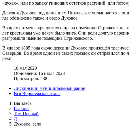
«духах», или по запаху гниющих остатков растений, или потом
Деревня Духовое под названием Никольское упоминается в описа
где обозначено также и озеро Духовое.
Во время отмены крепостного права помещики Стрижевские, кот
лет крестьянам уже нечем было жить. Они вели долгую перепис
разгромили имение помещика Стрижевского.
В январе 1885 года около деревни Духовое произошёл трагиче
Северцов. Во время одной из своих поездок он отправился по л
реки.
18 мая 2020
Обновлено: 16 июля 2023
Просмотров: 538
Лискинский муниципальный район
Вся Воронежская земля
Вы здесь:
Главная
Том Первый
Д
Духовое, село