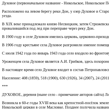
Духовое (первоначальное название - Никольское, Никольское П
Расположено на левом берегу реки Дон, у озер Духовое и Стар
уезда.
В XIX веке принадлежало князю Несвицким, затем Стрижевским
провалившийся под лед при переправе через реку Дон.
В 1900 году в селе Духовом имелись церковь, церковно-приходс
В 1906 году крестьяне села Духовое разгромили имение помещ
С июля 1942 года по январь 1943 года село входило во фронтов
Уроженцем села Духовое является А.И. Грибков, здесь похоро
В настоящее время село Духовое входит в состав Петропавловск
Население: 408 (1859), 518 (1900), 630 (1926), 34 (2007), 24 (2011
***
ДУХОВОЕ, деревня (ныне село - примечание авторов сайта) Ли
Возникла в 60-е годы XVIII века как крепостной-посёлок земл
Никольской церкви в селе Масловке. Позднее получила названи