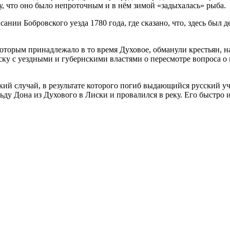
у, что оно было непроточным и в нём зимой «задыхалась» рыба.
нии Бобровского уезда 1780 года, где сказано, что, здесь был 
орым принадлежало в то время Духовое, обманули крестьян, над
ку с уездными и губернскими властями о пересмотре вопроса о н
ский случай, в результате которого погиб выдающийся русский 
ьду Дона из Духового в Лиски и провалился в реку. Его быстро и