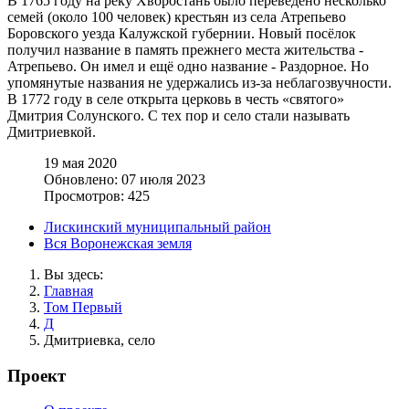
В 1765 году на реку Хворостань было переведено несколько
семей (около 100 человек) крестьян из села Атрепьево
Боровского уезда Калужской губернии. Новый посёлок
получил название в память прежнего места жительства -
Атрепьево. Он имел и ещё одно название - Раздорное. Но
упомянутые названия не удержались из-за неблагозвучности.
В 1772 году в селе открыта церковь в честь «святого»
Дмитрия Солунского. С тех пор и село стали называть
Дмитриевкой.
19 мая 2020
Обновлено: 07 июля 2023
Просмотров: 425
Лискинский муниципальный район
Вся Воронежская земля
Вы здесь:
Главная
Том Первый
Д
Дмитриевка, село
Проект