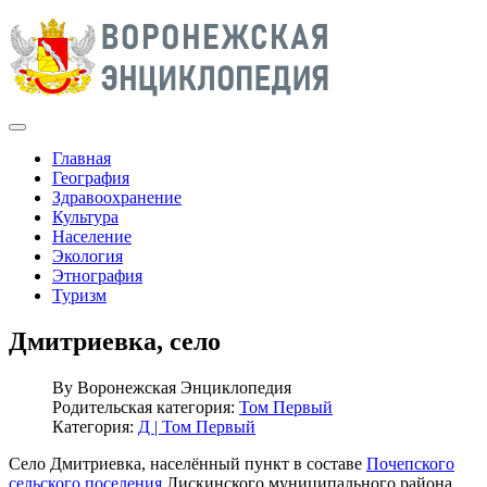
Главная
География
Здравоохранение
Культура
Население
Экология
Этнография
Туризм
Дмитриевка, село
By
Воронежская Энциклопедия
Родительская категория:
Том Первый
Категория:
Д | Том Первый
Село Дмитриевка, населённый пункт в составе
Почепского
сельского поселения
Лискинского муниципального района