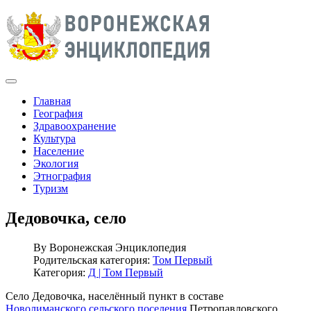
Главная
География
Здравоохранение
Культура
Население
Экология
Этнография
Туризм
Дедовочка, село
By
Воронежская Энциклопедия
Родительская категория:
Том Первый
Категория:
Д | Том Первый
Село Дедовочка, населённый пункт в составе
Новолиманского сельского поселения
Петропавловского