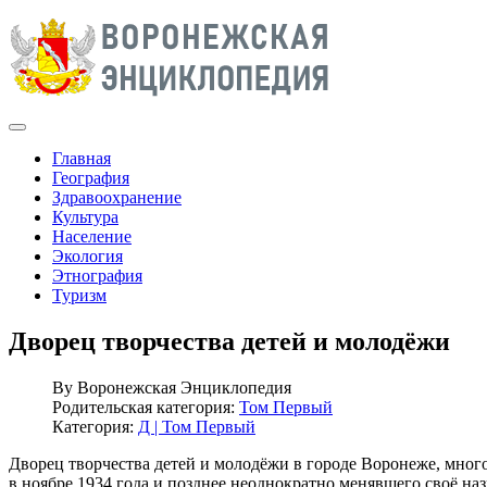
Главная
География
Здравоохранение
Культура
Население
Экология
Этнография
Туризм
Дворец творчества детей и молодёжи
By
Воронежская Энциклопедия
Родительская категория:
Том Первый
Категория:
Д | Том Первый
Дворец творчества детей и молодёжи в городе Воронеже, мно
в ноябре 1934 года и позднее неоднократно менявшего своё на