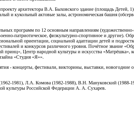
 проекту архитектора В.А. Быховского здание (площадь Детей, 1
малый и кукольный актовые залы, астрономическая башня (обсерв
ельных программ по 12 основным направлениям (художественно-э
 военно-патриотическое, физкультурно-спортивное и другие). Об
сиональной ориентации, социальной адаптации детей и подрост
стивалей и конкурсов различного уровня. Почётное звание «Об
ий принц», Центр народной культуры и искусства «Матрёшка», к
изайна «Студия «Я»».
тия - концерты, фестивали, викторины, выставки, новогодние о
62-1981), Л.А. Комова (1982-1988), В.Н. Мануковский (1988-199
ой культуры Российской Федерации А. А. Сухарев.