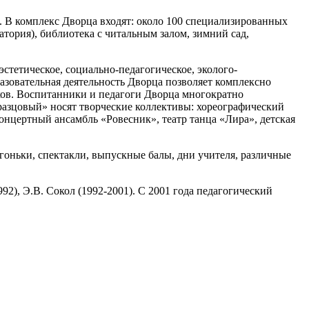
). В комплекс Дворца входят: около 100 специализированных
атория), библиотека с читальным залом, зимний сад,
стетическое, социально-педагогическое, эколого-
разовательная деятельность Дворца позволяет комплексно
ков. Воспитанники и педагоги Дворца многократно
разцовый» носят творческие коллективы: хореографический
онцертный ансамбль «Ровесник», театр танца «Лира», детская
гоньки, спектакли, выпускные балы, дни учителя, различные
2), Э.В. Сокол (1992-2001). С 2001 года педагогический