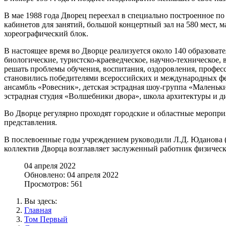
В мае 1988 года Дворец переехал в специально построенное по
кабинетов для занятий, большой концертный зал на 580 мест, 
хореографический блок.
В настоящее время во Дворце реализуется около 140 образоват
биологические, туристско-краеведческое, научно-техническое,
решать проблемы обучения, воспитания, оздоровления, профес
становились победителями всероссийских и международных фе
ансамбль «Ровесник», детская эстрадная шоу-группа «Маленьк
эстрадная студия «Волшебники двора», школа архитектуры и д
Во Дворце регулярно проходят городские и областные мероприя
представления.
В послевоенные годы учреждением руководили Л.Д. Юданова (19
коллектив Дворца возглавляет заслуженный работник физическ
04 апреля 2022
Обновлено: 04 апреля 2022
Просмотров: 561
Вы здесь:
Главная
Том Первый