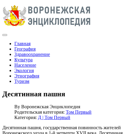
Главная
География
Здравоохранение
Культура
Население
Экология
Этнография
Туризм
Десятинная пашня
By
Воронежская Энциклопедия
Родительская категория:
Том Первый
Категория:
Д | Том Первый
Десятинная пашня, государственная повинность жителей
Воронежского уезда в 1-й четверти XVII века. Десятинная