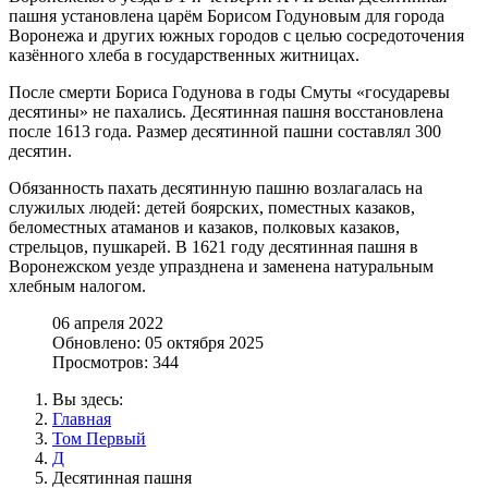
пашня установлена царём Борисом Годуновым для города
Воронежа и других южных городов с целью сосредоточения
казённого хлеба в государственных житницах.
После смерти Бориса Годунова в годы Смуты «государевы
десятины» не пахались. Десятинная пашня восстановлена
после 1613 года. Размер десятинной пашни составлял 300
десятин.
Обязанность пахать десятинную пашню возлагалась на
служилых людей: детей боярских, поместных казаков,
беломестных атаманов и казаков, полковых казаков,
стрельцов, пушкарей. В 1621 году десятинная пашня в
Воронежском уезде упразднена и заменена натуральным
хлебным налогом.
06 апреля 2022
Обновлено: 05 октября 2025
Просмотров: 344
Вы здесь:
Главная
Том Первый
Д
Десятинная пашня