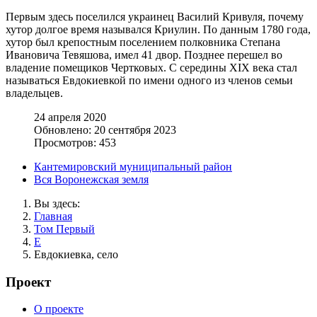
Первым здесь поселился украинец Василий Кривуля, почему
хутор долгое время назывался Криулин. По данным 1780 года,
хутор был крепостным поселением полковника Степана
Ивановича Тевяшова, имел 41 двор. Позднее перешел во
владение помещиков Чертковых. С середины XIX века стал
называться Евдокиевкой по имени одного из членов семьи
владельцев.
24 апреля 2020
Обновлено: 20 сентября 2023
Просмотров: 453
Кантемировский муниципальный район
Вся Воронежская земля
Вы здесь:
Главная
Том Первый
Е
Евдокиевка, село
Проект
О проекте