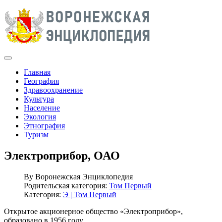
Главная
География
Здравоохранение
Культура
Население
Экология
Этнография
Туризм
Электроприбор, ОАО
By
Воронежская Энциклопедия
Родительская категория:
Том Первый
Категория:
Э | Том Первый
Открытое акционерное общество «Электроприбор»,
образовано в 1956 году.