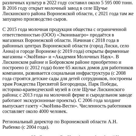
различных культур в 2022 году составил около 5 595 000 тонн.
В 2016 году открыт молочный завод в селе Щучье
Лискинского района Воронежской области, с 2021 года там же
запущено производство сыров.
С 2015 года молочная продукция общества с ограниченной
ответственностью (ООО) «Экониваагро» продаётся в
магазинах Воронежской области. Начиная с 2018 года в
районных центрах Воронежской области (город Лиски, село
Анна) и городе Воронеже (с 2019 года) открыты фирменные
магазины «ЭкоНива» и «Академия Молочных Наук». В
Лискинском районе и Бобровском районе приобретено и
построено (с 2012 года) более 65 жилых домов для работников
компании, развивается социальная инфраструктура (с 2008
года строятся детские сады для детей сотрудников, построены
храм Рождества Пресвятой Богородицы, Парк Победы,
историко-краеведческий музей в селе Щучье Лискинского
района; с 2013 года на молочной ферме и сыродельном заводе
работают экскурсионные проекты). С 2006 года холдинг
выпускает газету «ЭкоНива-Вести». Численность работников
составляет около 4000 человек.
Региональный директор по Воронежской области А.Н.
Рыбенко (с 2004 года).