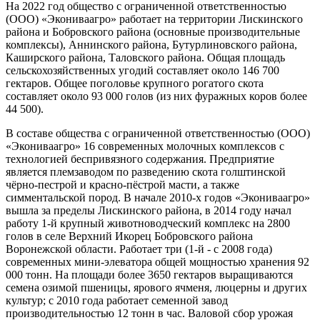
На 2022 год общество с ограниченной ответственностью
(ООО) «Экониваагро» работает на территории Лискинского
района и Бобровского района (основные производительные
комплексы), Аннинского района, Бутурлиновского района,
Каширского района, Таловского района. Общая площадь
сельскохозяйственных угодий составляет около 146 700
гектаров. Общее поголовье крупного рогатого скота
составляет около 93 000 голов (из них фуражных коров более
44 500).
В составе общества с ограниченной ответственностью (ООО)
«Экониваагро» 16 современных молочных комплексов с
технологией беспривязного содержания. Предприятие
является племзаводом по разведению скота голштинской
чёрно-пестрой и красно-пёстрой масти, а также
симментальской пород. В начале 2010-х годов «Экониваагро»
вышла за пределы Лискинского района, в 2014 году начал
работу 1-й крупный животноводческий комплекс на 2800
голов в селе Верхний Икорец Бобровского района
Воронежской области. Работает три (1-й - с 2008 года)
современных мини-элеватора общей мощностью хранения 92
000 тонн. На площади более 3650 гектаров выращиваются
семена озимой пшеницы, ярового ячменя, люцерны и других
культур; с 2010 года работает семенной завод
производительностью 12 тонн в час. Валовой сбор урожая