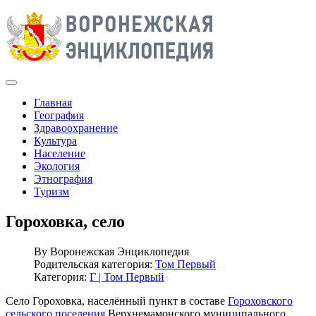
Главная
География
Здравоохранение
Культура
Население
Экология
Этнография
Туризм
Гороховка, село
By
Воронежская Энциклопедия
Родительская категория:
Том Первый
Категория:
Г | Том Первый
Село Гороховка, населённый пункт в составе
Гороховского
сельского поселения
Верхнемамонского муниципального