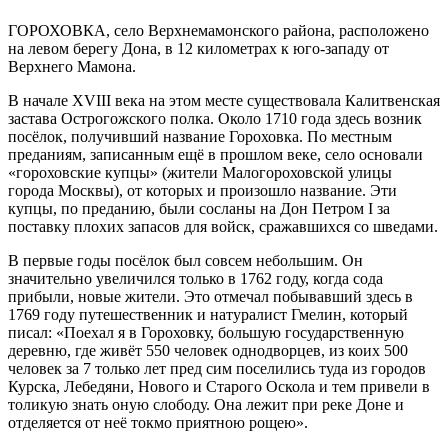
ГОРОХОВКА, село Верхнемамонского района, расположено
на левом берегу Дона, в 12 километрах к юго-западу от
Верхнего Мамона.
В начале XVIII века на этом месте существовала Калитвенская
застава Острогожского полка. Около 1710 года здесь возник
посёлок, получивший название Гороховка. По местным
преданиям, записанным ещё в прошлом веке, село основали
«гороховские купцы» (жители Малогороховской улицы
города Москвы), от которых и произошло название. Эти
купцы, по преданию, были сосланы на Дон Петром I за
поставку плохих запасов для войск, сражавшихся со шведами.
В первые годы посёлок был совсем небольшим. Он
значительно увеличился только в 1762 году, когда сода
прибыли, новые жители. Это отмечал побывавший здесь в
1769 году путешественник и натуралист Гмелин, который
писал: «Поехал я в Гороховку, большую государственную
деревню, где живёт 550 человек однодворцев, из коих 500
человек за 7 только лет пред сим поселились туда из городов
Курска, Лебедяни, Нового и Старого Оскола и тем привели в
толикую знать оную слободу. Она лежит при реке Доне и
отделяется от неё токмо приятною рощею».