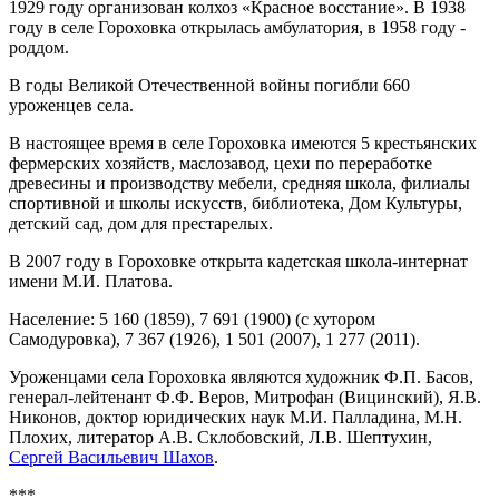
1929 году организован колхоз «Красное восстание». В 1938
году в селе Гороховка открылась амбулатория, в 1958 году -
роддом.
В годы Великой Отечественной войны погибли 660
уроженцев села.
В настоящее время в селе Гороховка имеются 5 крестьянских
фермерских хозяйств, маслозавод, цехи по переработке
древесины и производству мебели, средняя школа, филиалы
спортивной и школы искусств, библиотека, Дом Культуры,
детский сад, дом для престарелых.
В 2007 году в Гороховке открыта кадетская школа-интернат
имени М.И. Платова.
Население: 5 160 (1859), 7 691 (1900) (с хутором
Самодуровка), 7 367 (1926), 1 501 (2007), 1 277 (2011).
Уроженцами села Гороховка являются художник Ф.П. Басов,
генерал-лейтенант Ф.Ф. Веров, Митрофан (Вицинский), Я.В.
Никонов, доктор юридических наук М.И. Палладина, М.Н.
Плохих, литератор А.В. Склобовский, Л.В. Шептухин,
Сергей Васильевич Шахов
.
***