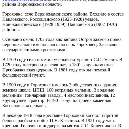
района Воронежской области.
Гороховка, село Верхнемамонского района. Входило в состав
Павловского, Россошанского (1923-1928) уездов,
Новокалитвенского (1928-1959), Павловского (1962-1970)
районов.
Основано около 1702 года как застава Острогожского полка,
первоначально именовалось поселок Гороховец. Заселялось
государственными крестьянами.
В 1769 году село посетил ученый-натуралист С.Г. Гмелин. В
1720 году построена деревянная, в 1801 году - каменная
Преображенская церковь. В 1881 году открыт земский
фельдшерский пункт.
В 1900 году в Гороховке имелось 3 общественных здания,
земская школа, ЦПШ, 100 ветряных мельниц, 3 водяные
мельницы, гончарный заводы, 4 маслобойных завода, 12
крупорушек, трактир. В 1901 году построена каменная
Богословская церковь.
В декабре 1918 года крестьяне Гороховки восстали против
белогвардейских войск П.Н. Краснова. В 1921 году часть
крестьян Гороховки поддержала мятеж И.С. Колесникова. В