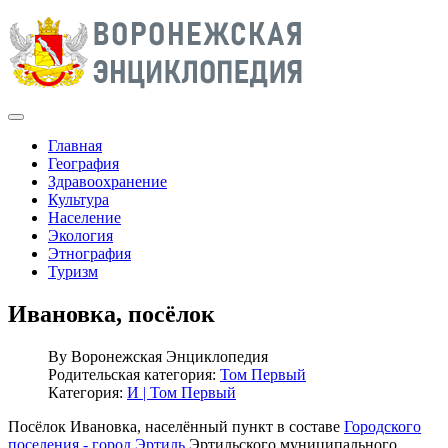
Главная
География
Здравоохранение
Культура
Население
Экология
Этнография
Туризм
Ивановка, посёлок
By
Воронежская Энциклопедия
Родительская категория:
Том Первый
Категория:
И | Том Первый
Посёлок Ивановка, населённый пункт в составе
Городского
поселения - город Эртиль
Эртильского муниципального