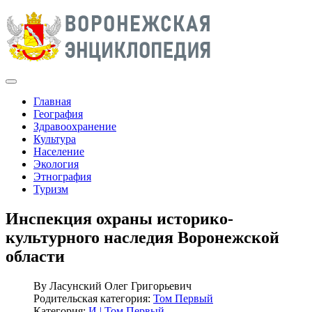
Главная
География
Здравоохранение
Культура
Население
Экология
Этнография
Туризм
Инспекция охраны историко-
культурного наследия Воронежской
области
By
Ласунский Олег Григорьевич
Родительская категория:
Том Первый
Категория:
И | Том Первый