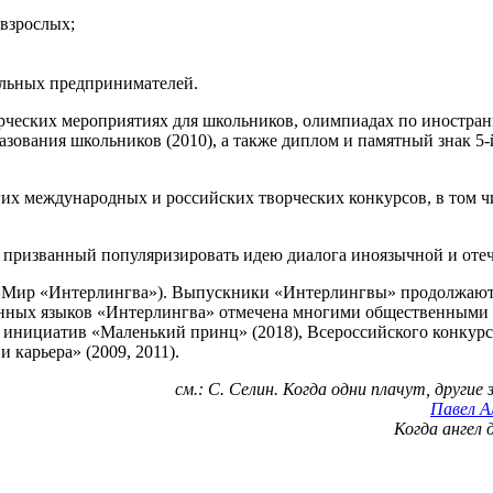
взрослых;
альных предпринимателей.
ческих мероприятиях для школьников, олимпиадах по иностранн
зования школьников (2010), а также диплом и памятный знак 
гих международных и российских творческих конкурсов, в том 
, призванный популяризировать идею диалога иноязычной и отеч
d» («Мир «Интерлингва»). Выпускники «Интерлингвы» продолжаю
нных языков «Интерлингва» отмечена многими общественными и
х инициатив «Маленький принц» (2018), Всероссийского конкур
 карьера» (2009, 2011).
см.: С. Селин. Когда одни плачут, другие
Павел А
Когда ангел 