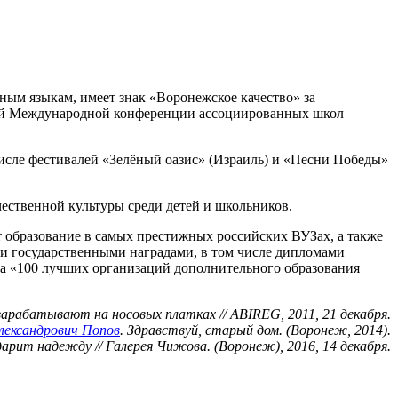
ым языкам, имеет знак «Воронежское качество» за
5-й Международной конференции ассоциированных школ
числе фестивалей «Зелёный оазис» (Израиль) и «Песни Победы»
ественной культуры среди детей и школьников.
т образование в самых престижных российских ВУЗах, а также
 государственными наградами, в том числе дипломами
са «100 лучших организаций дополнительного образования
 зарабатывают на носовых платках // ABIREG, 2011, 21 декабря.
лександрович Попов
. Здравствуй, старый дом. (Воронеж, 2014).
дарит надежду // Галерея Чижова. (Воронеж), 2016, 14 декабря.