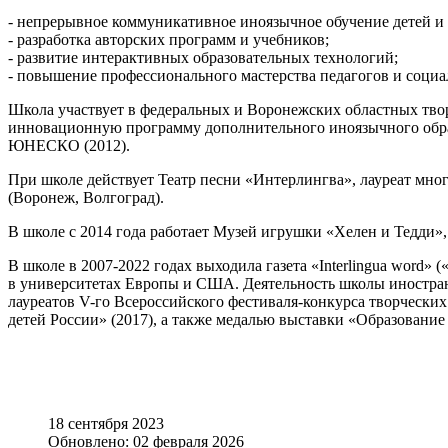
- непрерывное коммуникативное иноязычное обучение детей и 
- разработка авторских программ и учебников;
- развитие интерактивных образовательных технологий;
- повышение профессионального мастерства педагогов и соци
Школа участвует в федеральных и Воронежских областных твор
инновационную программу дополнительного иноязычного обра
ЮНЕСКО (2012).
При школе действует Театр песни «Интерлингва», лауреат мно
(Воронеж, Волгоград).
В школе с 2014 года работает Музей игрушки «Хелен и Тедди»
В школе в 2007-2022 годах выходила газета «Interlingua wor
в университетах Европы и США. Деятельность школы иностра
лауреатов V-го Всероссийского фестиваля-конкурса творчески
детей России» (2017), а также медалью выставки «Образование и
18 сентября 2023
Обновлено: 02 февраля 2026