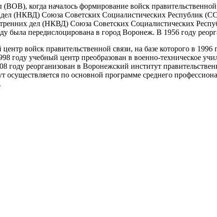
(ВОВ), когда началось формирование войск правительственной с
 дел (НКВД) Союза Советских Социалистических Республик (СС
утренних дел (НКВД) Союза Советских Социалистических Респуб
году была передислоцирована в город Воронеж. В 1956 году реор
центр войск правительственной связи, на базе которого в 1996
1998 году учебный центр преобразован в военно-техническое учи
08 году реорганизован в Воронежский институт правительствен
ут осуществляется по основной программе среднего профессио
.