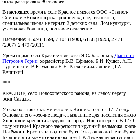
было расстреляно 96 человек.
В настоящее время в селе Красное имеются ООО «Этанол-
Спирт» и «Новохоперскагроинвест», средняя школа,
специальная школа-интернат, 2 детских сада, Дом культуры,
участковая больница, почтовое отделение.
Население: 4 569 (1859), 7 104 (1900), 6 858 (1926), 2 471
(2007), 2 479 (2011).
Уроженцами села Красное являются Я.С. Базарный,
Дмитрий
Петрович Горин
, хормейстер В.В. Ефимов, Б.И. Кущев, А.П.
Турчинский. В К. умерли Н.Н. Раевский-младший, Д.А.
Рачицкий.
***
КРАСНОЕ, село Новохопёрского района, на левом берегу
реки Савалы.
У села богатая фактами история. Возникло оно в 1717 году.
Основали его «охочие люди», вызванные для поселения около
Хопёрской крепости - будущего города Новохопёрска. В 1779
году жителей Красного закрепостил крупный вельможа, князь
Потёмкин. Крестьяне подняли бунт. Это дошло до Петербурга.
Бывший в то время сенатором поэт Г.Р. Державин заступился