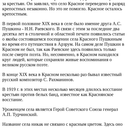
за крестьян. Он заявлял, что село Красное переведено в разряд
крепостных незаконно. Но это не помогло. Красное осталось
крепостным.
В первой половине XIX века в селе было имение друга А.С.
Пушкина - Н.Н. Раевского. В связи с этим за последние два
десятка лет в столичной и областной печати появились статьи
о якобы состоявшемся посещении села Красного Пушкиным
во время его путешествия в Арзрум. На самом деле Пушкин в
Красном не был, так как Раевские здесь появились только
после смерти поэта. Но, несомненно, в Красном находился
круг людей, которые сохраняли живые воспоминания о
великом русском поэте.
В конце XIX века в Красном несколько раз бывал известный
русский композитор С. Рахманинов.
В 1919 г. в этих местах несколько месяцев длилось восстание
крестьян против белых банд, известное как Краснянское
восстание.
Уроженцем села является Герой Советского Союза генерал
А.П. Турчинский.
Название села никак не связано с красным цветом. Здесь оно