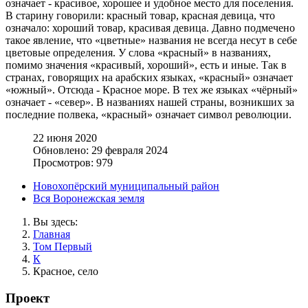
означает - красивое, хорошее и удобное место для поселения.
В старину говорили: красный товар, красная девица, что
означало: хороший товар, красивая девица. Давно подмечено
такое явление, что «цветные» названия не всегда несут в себе
цветовые определения. У слова «красный» в названиях,
помимо значения «красивый, хороший», есть и иные. Так в
странах, говорящих на арабских языках, «красный» означает
«южный». Отсюда - Красное море. В тех же языках «чёрный»
означает - «север». В названиях нашей страны, возникших за
последние полвека, «красный» означает символ революции.
22 июня 2020
Обновлено: 29 февраля 2024
Просмотров: 979
Новохопёрский муниципальный район
Вся Воронежская земля
Вы здесь:
Главная
Том Первый
К
Красное, село
Проект