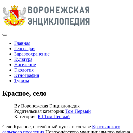
Главная
География
Здравоохранение
Культура
Население
Экология
Этнография
Туризм
Красное, село
By
Воронежская Энциклопедия
Родительская категория:
Том Первый
Категория:
К | Том Первый
Село Красное, населённый пункт в составе
Краснянского
сельского поселения
Новохопёрского муниципального района