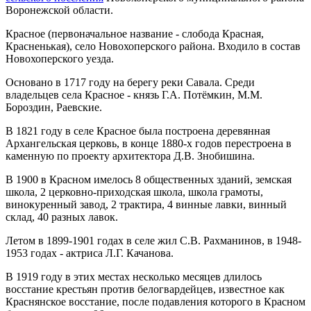
Воронежской области.
Красное (первоначальное название - слобода Красная,
Красненькая), село Новохоперского района. Входило в состав
Новохоперского уезда.
Основано в 1717 году на берегу реки Савала. Среди
владельцев села Красное - князь Г.А. Потёмкин, М.М.
Бороздин, Раевские.
В 1821 году в селе Красное была построена деревянная
Архангельская церковь, в конце 1880-х годов перестроена в
каменную по проекту архитектора Д.В. Знобишина.
В 1900 в Красном имелось 8 общественных зданий, земская
школа, 2 церковно-приходская школа, школа грамоты,
винокуренный завод, 2 трактира, 4 винные лавки, винный
склад, 40 разных лавок.
Летом в 1899-1901 годах в селе жил С.В. Рахманинов, в 1948-
1953 годах - актриса Л.Г. Качанова.
В 1919 году в этих местах несколько месяцев длилось
восстание крестьян против белогвардейцев, известное как
Краснянское восстание, после подавления которого в Красном