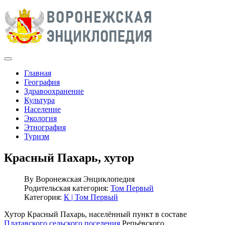
Главная
География
Здравоохранение
Культура
Население
Экология
Этнография
Туризм
Красный Пахарь, хутор
By
Воронежская Энциклопедия
Родительская категория:
Том Первый
Категория:
К | Том Первый
Хутор Красный Пахарь, населённый пункт в составе
Платавского сельского поселения
Репьёвского