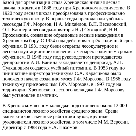
Базой для организации стала Хреновская низшая лесная
школа, открытая в 1888 году при Хреновском лесничестве. В
1920 году лесная школа преобразована в профессионально-
техническую школу. В первые годы преподавали учёные-
лесоводы Г.Ф. Морозов, Н.А. Михайлов, В.П. Веселовский,
О.Г. Каппер и лесоводы-новаторы Н.Д Суходской, Н.И.
Проховский, создавшие образцовые лесные насаждения в
Хреновском бору. С 1924 года действовал трёх годичный срок
обучения. В 1931 году были открыты лесокультурное и
лесоэксплуатационное отделения с четырёх годичным сроком
обучением. В 1948 году под руководством преподавателя
дендрологии А.И. Ванина закладывается дендросад, А.П.
Сулхановым создается учебный питомник. В 1953 году по
инициативе директора техникума С.А. Карасикова было
положено начало созданию музея Г.Ф. Морозова. В 1966 году
техникуму присвоено имя Г.Ф. Морозова, в 1997 году на
территории Хреновского лесного колледжа Г.Ф. Морозову
был установлен памятник.
В Хреновском лесном колледже подготовлено около 12 000
специалистов лесного хозяйства среднего звена. Среди
выпускников - научные работники вузов, крупные
руководители лесного хозяйства, в том числе М.М. Вересин.
Директор с 1988 года Н.А. Пахомов.