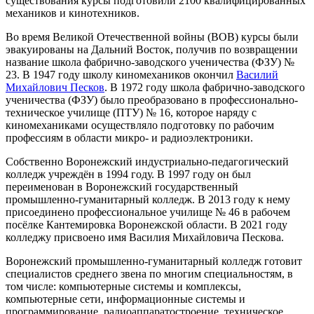
существования курсы подготовили 2100 квалифицированных
механиков и кинотехников.
Во время Великой Отечественной войны (ВОВ) курсы были
эвакуированы на Дальний Восток, получив по возвращении
название школа фабрично-заводского ученичества (ФЗУ) №
23. В 1947 году школу киномехаников окончил
Василий
Михайлович Песков
. В 1972 году школа фабрично-заводского
ученичества (ФЗУ) было преобразовано в профессионально-
техническое училище (ПТУ) № 16, которое наряду с
киномеханиками осуществляло подготовку по рабочим
профессиям в области микро- и радиоэлектроники.
Собственно Воронежский индустриально-педагогический
колледж учреждён в 1994 году. В 1997 году он был
переименован в Воронежский государственный
промышленно-гуманитарный колледж. В 2013 году к нему
присоединено профессиональное училище № 46 в рабочем
посёлке Кантемировка Воронежской области. В 2021 году
колледжу присвоено имя Василия Михайловича Пескова.
Воронежский промышленно-гуманитарный колледж готовит
специалистов среднего звена по многим специальностям, в
том числе: компьютерные системы и комплексы,
компьютерные сети, информационные системы и
программирование, радиоаппаратостроение, техническое