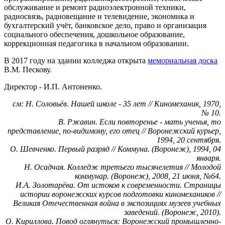
обслуживание и ремонт радиоэлектронной техники,
радиосвязь, радиовещание и телевидение, экономика и
бухгалтерский учёт, банковское дело, право и организация
социального обеспечения, дошкольное образование,
коррекционная педагогика в начальном образовании.
В 2017 году на здании колледжа открыта
мемориальная доска
В.М. Пескову.
Директор - И.П. Антоненко.
см: Н. Соловьёв. Нашей школе - 35 лет // Киномеханик, 1970,
№ 10.
В. Ржавин. Если повторенье - мать ученья, то
представление, по-видимому, его отец // Воронежский курьер,
1994, 20 сентября.
О. Шевченко. Первый разряд // Коммуна. (Воронеж), 1994, 04
января.
Н. Осадчая. Колледж третьего тысячелетия // Молодой
коммунар. (Воронеж), 2008, 21 июня, №64.
И.А. Золотарёва. От истоков к современности. Страницы
истории воронежских курсов подготовки киномехаников //
Великая Отечественная война в экспозициях музеев учебных
заведений. (Воронеж, 2010).
О. Кириллова. Повод оглянуться: Воронежский промышленно-