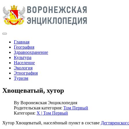
Главная
География
Здравоохранение
Культура
Население
Экология
Этнография
Туризм
Хвощеватый, хутор
By
Воронежская Энциклопедия
Родительская категория:
Том Первый
Категория:
Х | Том Первый
Хутор Хвощеватый, населённый пункт в составе
Дегтяренского