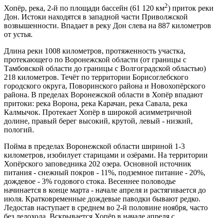
2
Хопёр, река, 2-й по площади бассейн (61 120 км
) приток реки
Дон. Истоки находятся в западной части Приволжской
возвышенности. Впадает в реку Дон слева на 887 километров
от устья.
Длина реки 1008 километров, протяженность участка,
протекающего по Воронежской области (от границы с
Тамбовской области до границы с Волгоградской областью)
218 километров. Течёт по территории Борисоглебского
городского округа, Поворинского района и Новохопёрского
района. В пределах Воронежской области в Хопёр впадают
притоки: река Ворона, река Карачан, река Савала, река
Калмычок. Протекает Хопёр в широкой асимметричной
долине, правый берег высокий, крутой, левый - низкий,
пологий.
Пойма в пределах Воронежской области шириной 1-3
километров, изобилует старицами и озёрами. На территории
Хопёрского заповедника 202 озера. Основной источник
питания - снежный покров - 11%, подземное питание - 20%,
дождевое - 3% годового стока. Весеннее половодье
начинается в конце марта - начале апреля и растягивается до
июля. Кратковременные дождевые паводки бывают редко.
Ледостав наступает в среднем во 2-й половине ноября, часто
без ледохода. Вскрывается Хопёр в начале апреля с