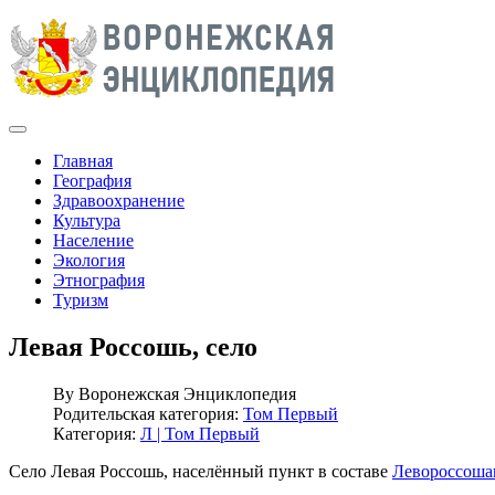
Главная
География
Здравоохранение
Культура
Население
Экология
Этнография
Туризм
Левая Россошь, село
By
Воронежская Энциклопедия
Родительская категория:
Том Первый
Категория:
Л | Том Первый
Село Левая Россошь, населённый пункт в составе
Левороссошан