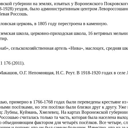
вской губернии на землях, изъятых у Воронежского Покровского
3-1928) уездов, было административным центром Левороссошанско
Левая Россошь.
ловская церковь, в 1805 году перестроена в каменную.
земская школа, церковно-приходская школа, 16 ветряных мельниц
тир.
б», сельскохозяйственная артель «Нива», маслоцех, средняя шк
 1 176 (2011).
акашов, О.Г. Непомнящая, Н.С. Реут. В 1918-1920 годах в селе
ью, примерно в 1766-1768 годах были переведены крестьяне из
ыми посёлками, но эти посёлки были близки друг к другу. Уже в
: Лубны, Куймань, Хмелевец. На картах Воронежской губернии 1
Россошью считалась только та часть, которая была населена вы
ло объединяющим фактором для четырёх посёлков. Все четыре, с
щим и потому, что он был самым большим. Известно, что из-за 