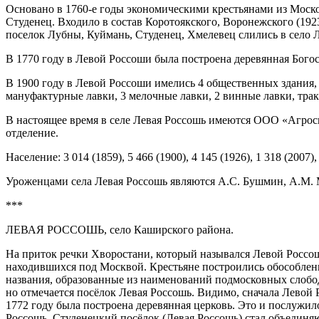
Основано в 1760-е годы экономическими крестьянами из Моско
Студенец. Входило в состав Коротоякского, Воронежского (192
поселок Лубны, Куймань, Студенец, Хмелевец слились в село 
В 1770 году в Левой Россоши была построена деревянная Богос
В 1900 году в Левой Россоши имелись 4 общественных здания, 
мануфактурные лавки, 3 мелочные лавки, 2 винные лавки, трак
В настоящее время в селе Левая Россошь имеются ООО «Агросна
отделение.
Население: 3 014 (1859), 5 466 (1900), 4 145 (1926), 1 318 (2007),
Уроженцами села Левая Россошь являются А.С. Бушмин, А.М. М
***
ЛЕВАЯ РОССОШЬ, село Каширского района.
На приток речки Хворостани, который назывался Левой Россош
находившихся под Москвой. Крестьяне построились обособленн
названия, образованные из наименований подмосковных слобод
но отмечается посёлок Левая Россошь. Видимо, сначала Левой 
1772 году была построена деревянная церковь. Это и послужи
Россошь, Студенецкий посёлок (Левая Россошь) стал объединяю