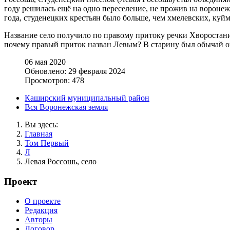
году решилась ещё на одно переселение, не прожив на воронежс
года, студенецких крестьян было больше, чем хмелевских, куй
Название село получило по правому притоку речки Хворостани 
почему правый приток назван Левым? В старину был обычай опре
06 мая 2020
Обновлено: 29 февраля 2024
Просмотров: 478
Каширский муниципальный район
Вся Воронежская земля
Вы здесь:
Главная
Том Первый
Л
Левая Россошь, село
Проект
О проекте
Редакция
Авторы
Договор