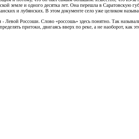
кой земле и одного десятка лет. Она перешла в Саратовскую губ
манских и лубянских. В этом документе село уже целиком назыв
- Левой Россоши. Слово «россошь» здесь понятно. Так называли 
делять притоки, двигаясь вверх по реке, а не наоборот, как это