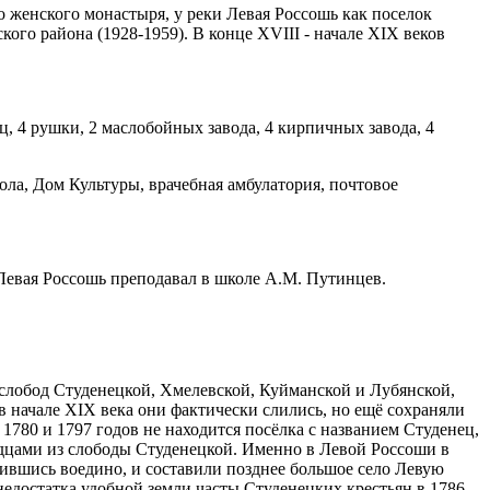
 женского монастыря, у реки Левая Россошь как поселок
го района (1928-1959). В конце XVIII - начале XIX веков
, 4 рушки, 2 маслобойных завода, 4 кирпичных завода, 4
ола, Дом Культуры, врачебная амбулатория, почтовое
 Левая Россошь преподавал в школе А.М. Путинцев.
 слобод Студенецкой, Хмелевской, Куйманской и Лубянской,
 начале XIX века они фактически слились, но ещё сохраняли
780 и 1797 годов не находится посёлка с названием Студенец,
ходцами из слободы Студенецкой. Именно в Левой Россоши в
лившись воедино, и составили позднее большое село Левую
недостатка удобной земли часты Студенецких крестьян в 1786