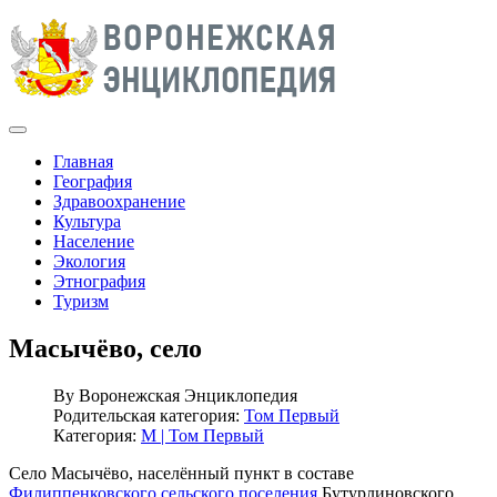
Главная
География
Здравоохранение
Культура
Население
Экология
Этнография
Туризм
Масычёво, село
By
Воронежская Энциклопедия
Родительская категория:
Том Первый
Категория:
М | Том Первый
Село Масычёво, населённый пункт в составе
Филиппенковского сельского поселения
Бутурлиновского