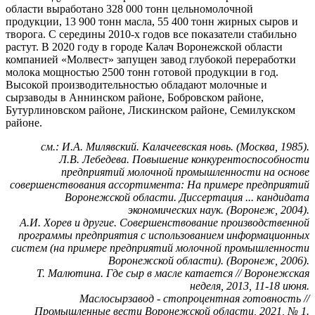
области выработано 328 000 тонн цельномолочной
продукции, 13 900 тонн масла, 55 400 тонн жирных сыров и
творога. С середины 2010-х годов все показатели стабильно
растут. В 2020 году в городе Калач Воронежской области
компанией «Молвест» запущен завод глубокой переработки
молока мощностью 2500 тонн готовой продукции в год.
Высокой производительностью обладают молочные и
сырзаводы в Аннинском районе, Бобровском районе,
Бутурлиновском районе, Лискинском районе, Семилукском
районе.
см.: И.А. Милявский. Калачеевская новь. (Москва, 1985).
Л.В. Лебедева. Повышение конкурентоспособности
предприятий молочной промышленности на основе
совершенствования ассортимента: На примере предприятий
Воронежской области. Диссертация ... кандидата
экономических наук. (Воронеж, 2004).
А.И. Хорев и другие. Совершенствование производственной
программы предприятия с использованием информационных
систем (на примере предприятий молочной промышленности
Воронежской области). (Воронеж, 2006).
Т. Малютина. Где сыр в масле катается // Воронежская
неделя, 2013, 11-18 июня.
Маслосырзавод - стопроцентная готовность //
Промышленные вести Воронежской области, 2021, № 1.