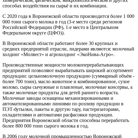
химерическом, физическом, микробиологическом и других
способах воздействия на сырьё и их комбинации.
С 2020 года в Воронежской области производится более 1 000
000 тонн сырого молока в год (3-е место среди регионов
Российской Федерации (РФ), 1-е место в Центральном
Федеральном округе (ЦФО)).
В Воронежской области работают более 30 крупных и
средних предприятий отрасли, лидерами являются: молочный
холдинг «Молвест» и агрохолдинг «ЭкоНива-Агро».
Производственные мощности молокоперерабатывающих
предприятий позволяют вырабатывать широкий ассортимент
продукции: цельномолочную продукцию (суммарный объём -
более 700 тонн), масло животное и комбинированное, сухое
молоко, сыры сычужные и плавленые, молочные консервы, а
также молочные продукты для детей раннего возраста.
Молочные заводы оснащены механизированными и
автоматизированными линиями по розливу продукции в
ПЭТ-бутылки, пакеты и другую тару, пастеризаторами,
охладителями и автоматами расфасовки продукции.
Предприятия Воронежской области способны переработать
более 800 000 тонн сырого молока в год.
В 2006 году молочной промышленностью Воронежской