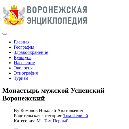
Главная
География
Здравоохранение
Культура
Население
Экология
Этнография
Туризм
Монастырь мужской Успенский
Воронежский
By
Комолов Николай Анатольевич
Родительская категория:
Том Первый
Категория:
М | Том Первый