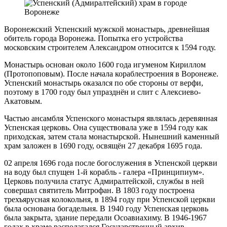
Воронежский Успенский мужской монастырь, древнейшая
обитель города Воронежа. Попытка его устройства
московским строителем Александром относится к 1594 году.
Монастырь основан около 1600 года игуменом Кириллом
(Протопоповым). После начала кораблестроения в Воронеже.
Успенский монастырь оказался по обе стороны от верфи,
поэтому в 1700 году был упразднён и слит с Алексиево-
Акатовым.
Частью ансамбля Успенского монастыря являлась деревянная
Успенская церковь. Она существовала уже в 1594 году как
приходская, затем стала монастырской. Нынешний каменный
храм заложен в 1690 году, освящён 27 декабря 1695 года.
02 апреля 1696 года после богослужения в Успенской церкви
на воду был спущен 1-й корабль - галера «Принципиум».
Церковь получила статус Адмиралтейской, службы в ней
совершал святитель Митрофан. В 1803 году построена
трехъярусная колокольня, в 1894 году при Успенской церкви
была основана богадельня. В 1940 году Успенская церковь
была закрыта, здание передали Осоавиахиму. В 1946-1967
годах в храме располагался Государственный архив