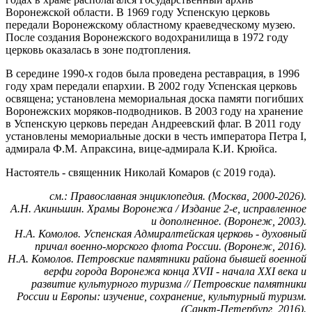
Воронежской области. В 1969 году Успенскую церковь
передали Воронежскому областному краеведческому музею.
После создания Воронежского водохранилища в 1972 году
церковь оказалась в зоне подтопления.
В середине 1990-х годов была проведена реставрация, в 1996
году храм передали епархии. В 2002 году Успенская церковь
освящена; установлена мемориальная доска памяти погибших
Воронежских моряков-подводников. В 2003 году на хранение
в Успенскую церковь передан Андреевский флаг. В 2011 году
установлены мемориальные доски в честь императора Петра I,
адмирала Ф.М. Апраксина, вице-адмирала К.И. Крюйса.
Настоятель - священник Николай Комаров (с 2019 года).
см.: Православная энциклопедия. (Москва, 2000-2026).
А.Н. Акиньшин. Храмы Воронежа / Издание 2-е, исправленное
и дополненное. (Воронеж, 2003).
Н.А. Комолов. Успенская Адмиралтейская церковь - духовный
причал военно-морского флота России. (Воронеж, 2016).
Н.А. Комолов. Петровские памятники района бывшей военной
верфи города Воронежа конца XVII - начала XXI века и
развитие культурного туризма // Петровские памятники
России и Европы: изучение, сохранение, культурный туризм.
(Санкт-Петербург, 2016).