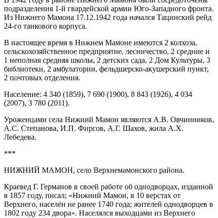
подразделения 1-й гвардейской армии Юго-Западного фронта.
Из Нижнего Мамона 17.12.1942 года начался Тацинский рейд
24-го танкового корпуса.
В настоящее время в Нижнем Мамоне имеются 2 колхоза,
сельскохозяйственное предприятие, лесничество, 2 средние и
1 неполная средняя школы, 2 детских сада, 2 Дом Культуры, 3
библиотеки, 2 амбулатории, фельдшерско-акушерский пункт,
2 почтовых отделения.
Население: 4 340 (1859), 7 690 (1900), 8 843 (1926), 4 034
(2007), 3 780 (2011).
Уроженцами села Нижний Мамон являются А.В. Овчинников,
А.С. Степанова, И.П. Фирсов, А.Г. Шахов, жила А.Х.
Лебедева.
***
НИЖНИЙ МАМОН, село Верхнемамонского района.
Краевед Г. Германов в своей работе об однодворцах, изданной
в 1857 году, писал; «Нижний Мамон, в 10 верстах от
Верхнего, населён не ранее 1740 года; жителей однодворцев в
1802 году 234 двора». Населялся выходцами из Верхнего