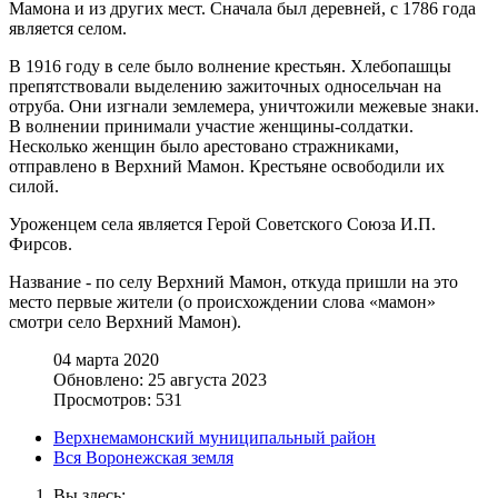
Мамона и из других мест. Сначала был деревней, с 1786 года
является селом.
В 1916 году в селе было волнение крестьян. Хлебопашцы
препятствовали выделению зажиточных односельчан на
отруба. Они изгнали землемера, уничтожили межевые знаки.
В волнении принимали участие женщины-солдатки.
Несколько женщин было арестовано стражниками,
отправлено в Верхний Мамон. Крестьяне освободили их
силой.
Уроженцем села является Герой Советского Союза И.П.
Фирсов.
Название - по селу Верхний Мамон, откуда пришли на это
место первые жители (о происхождении слова «мамон»
смотри село Верхний Мамон).
04 марта 2020
Обновлено: 25 августа 2023
Просмотров: 531
Верхнемамонский муниципальный район
Вся Воронежская земля
Вы здесь: