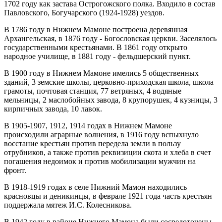
1702 году как застава Острогожского полка. Входило в состав
Павловского, Богучарского (1924-1928) уездов.
В 1786 году в Нижнем Мамоне построена деревянная
Архангельская, в 1876 году - Богословская церкви. Заселялось
государственными крестьянами. В 1861 году открыто
народное училище, в 1881 году - фельдшерский пункт.
В 1900 году в Нижнем Мамоне имелись 5 общественных
зданий, 3 земские школы, церковно-приходская школа, школа
грамоты, почтовая станция, 77 ветряных, 4 водяные
мельницы, 2 маслобойных завода, 8 крупорушек, 4 кузницы, 3
кирпичных завода, 10 лавок.
В 1905-1907, 1912, 1914 годах в Нижнем Мамоне
происходили аграрные волнения, в 1916 году вспыхнуло
восстание крестьян против передела земли в пользу
отрубников, а также против реквизиции скота и хлеба в счет
погашения недоимок и против мобилизации мужчин на
фронт.
В 1918-1919 годах в селе Нижний Мамон находились
красновцы и деникинцы, в феврале 1921 года часть крестьян
поддержала мятеж И.С. Колесникова.
В 1942 году в районе Нижнего Мамона были сосредоточены