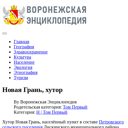
Главная
География
Здравоохранение
Культура
Население
Экология
Этнография
Туризм
Новая Грань, хутор
By
Воронежская Энциклопедия
Родительская категория:
Том Первый
Категория:
Н | Том Первый
Хутор Новая Грань, населённый пункт в составе
Петровского
сельского поселения
Лискинского муниципального района