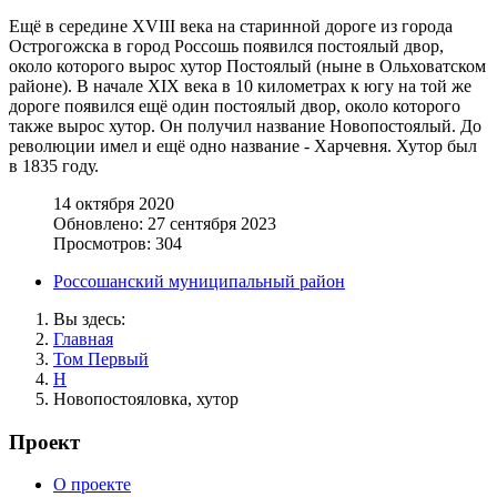
Ещё в середине XVIII века на старинной дороге из города
Острогожска в город Россошь появился постоялый двор,
около которого вырос хутор Постоялый (ныне в Ольховатском
районе). В начале XIX века в 10 километрах к югу на той же
дороге появился ещё один постоялый двор, около которого
также вырос хутор. Он получил название Новопостоялый. До
революции имел и ещё одно название - Харчевня. Хутор был
в 1835 году.
14 октября 2020
Обновлено: 27 сентября 2023
Просмотров: 304
Россошанский муниципальный район
Вы здесь:
Главная
Том Первый
Н
Новопостояловка, хутор
Проект
О проекте