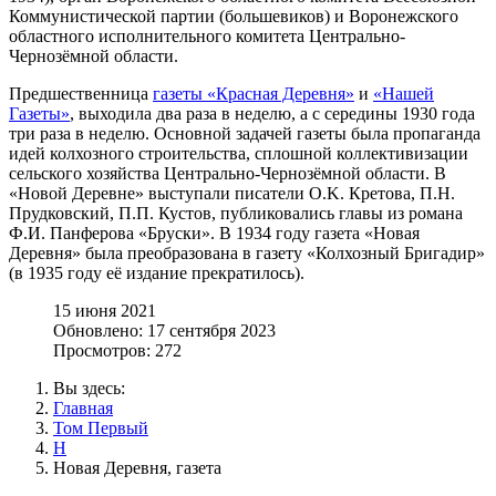
Коммунистической партии (большевиков) и Воронежского
областного исполнительного комитета Центрально-
Чернозёмной области.
Предшественница
газеты «Красная Деревня»
и
«Нашей
Газеты»
, выходила два раза в неделю, а с середины 1930 года
три раза в неделю. Основной задачей газеты была пропаганда
идей колхозного строительства, сплошной коллективизации
сельского хозяйства Центрально-Чернозёмной области. В
«Новой Деревне» выступали писатели O.K. Кретова, П.Н.
Прудковский, П.П. Кустов, публиковались главы из романа
Ф.И. Панферова «Бруски». В 1934 году газета «Новая
Деревня» была преобразована в газету «Колхозный Бригадир»
(в 1935 году её издание прекратилось).
15 июня 2021
Обновлено: 17 сентября 2023
Просмотров: 272
Вы здесь:
Главная
Том Первый
Н
Новая Деревня, газета