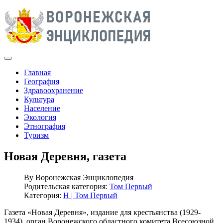
Главная
География
Здравоохранение
Культура
Население
Экология
Этнография
Туризм
Новая Деревня, газета
By
Воронежская Энциклопедия
Родительская категория:
Том Первый
Категория:
Н | Том Первый
Газета «Новая Деревня», издание для крестьянства (1929-
1934), орган Воронежского областного комитета Всесоюзной