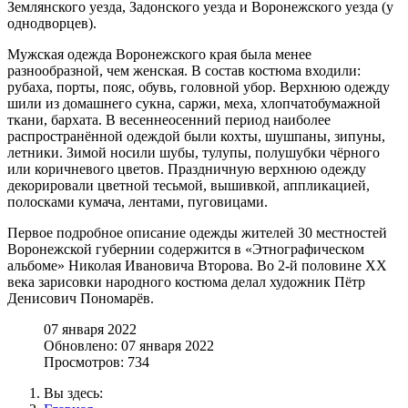
Землянского уезда, Задонского уезда и Воронежского уезда (у
однодворцев).
Мужская одежда Воронежского края была менее
разнообразной, чем женская. В состав костюма входили:
рубаха, порты, пояс, обувь, головной убор. Верхнюю одежду
шили из домашнего сукна, саржи, меха, хлопчатобумажной
ткани, бархата. В весеннеосенний период наиболее
распространённой одеждой были кохты, шушпаны, зипуны,
летники. Зимой носили шубы, тулупы, полушубки чёрного
или коричневого цветов. Праздничную верхнюю одежду
декорировали цветной тесьмой, вышивкой, аппликацией,
полосками кумача, лентами, пуговицами.
Первое подробное описание одежды жителей 30 местностей
Воронежской губернии содержится в «Этнографическом
альбоме» Николая Ивановича Второва. Во 2-й половине XX
века зарисовки народного костюма делал художник Пётр
Денисович Пономарёв.
07 января 2022
Обновлено: 07 января 2022
Просмотров: 734
Вы здесь: