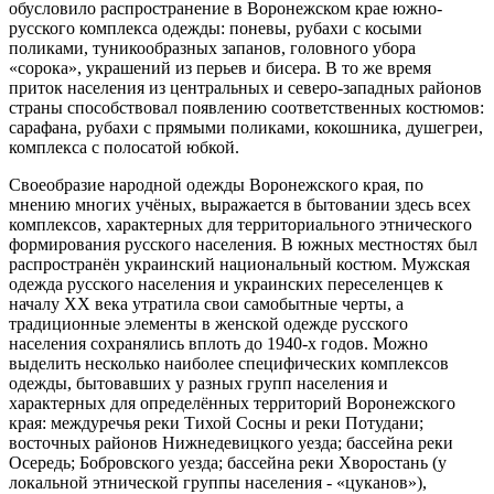
обусловило распространение в Воронежском крае южно-
русского комплекса одежды: поневы, рубахи с косыми
поликами, туникообразных запанов, головного убора
«сорока», украшений из перьев и бисера. В то же время
приток населения из центральных и северо-западных районов
страны способствовал появлению соответственных костюмов:
сарафана, рубахи с прямыми поликами, кокошника, душегреи,
комплекса с полосатой юбкой.
Своеобразие народной одежды Воронежского края, по
мнению многих учёных, выражается в бытовании здесь всех
комплексов, характерных для территориального этнического
формирования русского населения. В южных местностях был
распространён украинский национальный костюм. Мужская
одежда русского населения и украинских переселенцев к
началу XX века утратила свои самобытные черты, а
традиционные элементы в женской одежде русского
населения сохранялись вплоть до 1940-х годов. Можно
выделить несколько наиболее специфических комплексов
одежды, бытовавших у разных групп населения и
характерных для определённых территорий Воронежского
края: междуречья реки Тихой Сосны и реки Потудани;
восточных районов Нижнедевицкого уезда; бассейна реки
Осередь; Бобровского уезда; бассейна реки Хворостань (у
локальной этнической группы населения - «цуканов»),