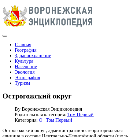
Главная
География
Здравоохранение
Культура
Население
Экология
Этнография
Туризм
Острогожский округ
By
Воронежская Энциклопедия
Родительская категория:
Том Первый
Категория:
О | Том Первый
Острогожский округ, административно-территориальная
единица в составе Центрально-Чернозёмной области (июль