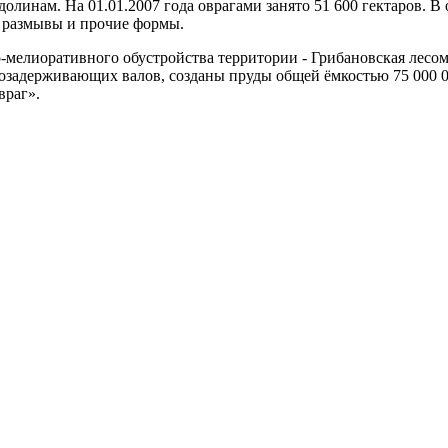
 долинам. На 01.01.2007 года оврагами занято 51 600 гектаров.
 размывы и прочие формы.
мелиоративного обустройства территории - Грибановская лесоме
водозадерживающих валов, созданы пруды общей ёмкостью 75 000
враг».