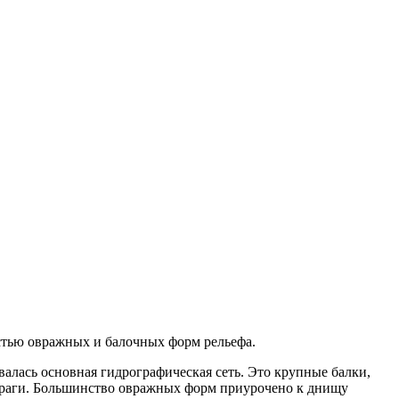
стью овражных и балочных форм рельефа.
ывалась основная гидрографическая сеть. Это крупные балки,
овраги. Большинство овражных форм приурочено к днищу