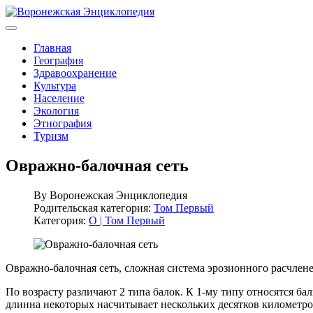
Главная
География
Здравоохранение
Культура
Население
Экология
Этнография
Туризм
Овражно-балочная сеть
By
Воронежская Энциклопедия
Родительская категория:
Том Первый
Категория:
О | Том Первый
Овражно-балочная сеть, сложная система эрозионного расчлен
По возрасту различают 2 типа балок. К 1-му типу относятся ба
длинна некоторых насчитывает нескольких десятков километро