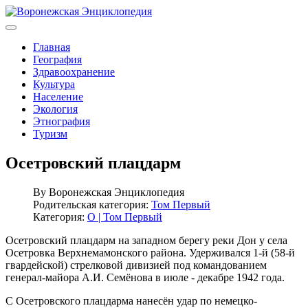
Главная
География
Здравоохранение
Культура
Население
Экология
Этнография
Туризм
Осетровский плацдарм
By
Воронежская Энциклопедия
Родительская категория:
Том Первый
Категория:
О | Том Первый
Осетровский плацдарм на западном берегу реки Дон у села
Осетровка Верхнемамонского района. Удерживался 1-й (58-й
гвардейской) стрелковой дивизией под командованием
генерал-майора А.И. Семёнова в июле - декабре 1942 года.
С Осетровского плацдарма нанесён удар по немецко-