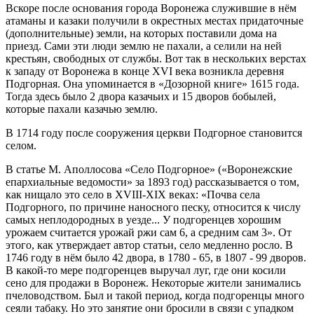
Вскоре после основания города Воронежа служившие в нём
атаманы и казаки получили в окрестных местах придаточные
(дополнительные) земли, на которых поставили дома на
приезд. Сами эти люди землю не пахали, а селили на ней
крестьян, свободных от службы. Вот так в нескольких верстах
к западу от Воронежа в конце XVI века возникла деревня
Подгорная. Она упоминается в «Дозорной книге» 1615 года.
Тогда здесь было 2 двора казачьих и 15 дворов бобылей,
которые пахали казачью землю.
В 1714 году после сооружения церкви Подгорное становится
селом.
В статье М. Аполлосова «Село Подгорное» («Воронежские
епархиальные ведомости» за 1893 год) рассказывается о том,
как нищало это село в XVIII-XIX веках: «Почва села
Подгорного, по причине наносного песку, относится к числу
самых неплодородных в уезде... У подгоренцев хорошим
урожаем считается урожай ржи сам 6, а средним сам 3». От
этого, как утверждает автор статьи, село медленно росло. В
1746 году в нём было 42 двора, в 1780 - 65, в 1807 - 99 дворов.
В какой-то мере подгоренцев выручал луг, где они косили
сено для продажи в Воронеж. Некоторые жители занимались
пчеловодством. Был и такой период, когда подгоренцы много
сеяли табаку. Но это занятие они бросили в связи с упадком