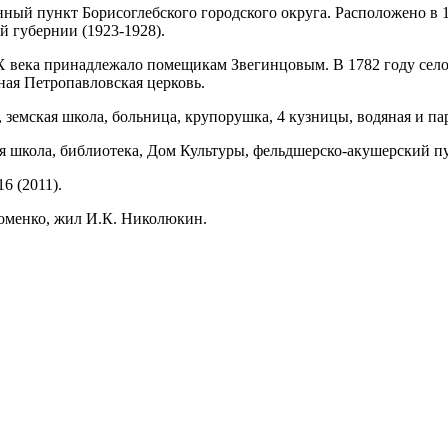
нный пункт Борисоглебского городского округа. Расположено в 1
й губернии (1923-1928).
IX века принадлежало помещикам Звегинцовым. В 1782 году сел
ная Петропавловская церковь.
, земская школа, больница, крупорушка, 4 кузницы, водяная и п
я школа, библиотека, Дом Культуры, фельдшерско-акушерский пу
16 (2011).
Хоменко, жил И.К. Николюкин.