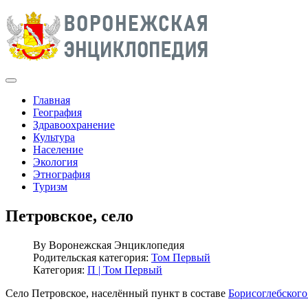
Главная
География
Здравоохранение
Культура
Население
Экология
Этнография
Туризм
Петровское, село
By
Воронежская Энциклопедия
Родительская категория:
Том Первый
Категория:
П | Том Первый
Село Петровское, населённый пункт в составе
Борисоглебского