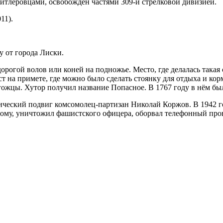
гитлеровцами, освобожден частями 309-й стрелковой дивизией.
11).
 от города Лиски.
рогой волов или коней на подножье. Место, где делалась такая 
ест на примете, где можно было сделать стоянку для отдыха и ко
гожцы. Хутор получил название Попасное. В 1767 году в нём был
ческий подвиг комсомолец-партизан Николай Коржов. В 1942 го
ому, уничтожил фашистского офицера, оборвал телефонный пров