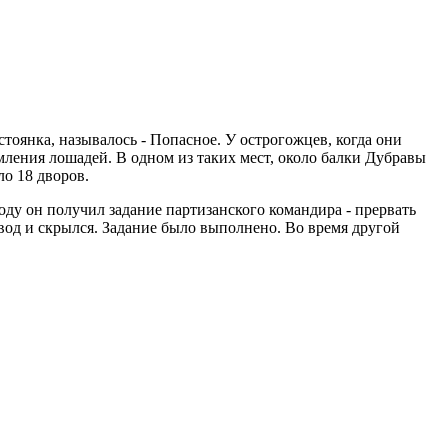
стоянка, называлось - Попасное. У острогожцев, когда они
рмления лошадей. В одном из таких мест, около балки Дубравы
о 18 дворов.
ду он получил задание партизанского командира - прервать
од и скрылся. Задание было выполнено. Во время другой