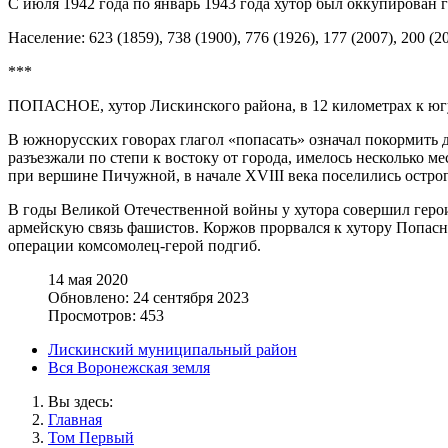
С июля 1942 года по январь 1943 года хутор был оккупирован 
Население: 623 (1859), 738 (1900), 776 (1926), 177 (2007), 200 (20
***
ПОПАСНОЕ, хутор Лискинского района, в 12 километрах к югу
В южнорусских говорах глагол «попасать» означал покормить до
разъезжали по степи к востоку от города, имелось несколько м
при вершине Пичужной, в начале XVIII века поселились остро
В годы Великой Отечественной войны у хутора совершил герои
армейскую связь фашистов. Коржов прорвался к хутору Попасн
операции комсомолец-герой подгиб.
14 мая 2020
Обновлено: 24 сентября 2023
Просмотров: 453
Лискинский муниципальный район
Вся Воронежская земля
Вы здесь:
Главная
Том Первый