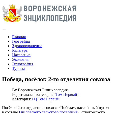
Главная
География
Здравоохранение
Культура
Население
Экология
Этнография
Туризм
Победа, посёлок 2-го отделения совхоза
By
Воронежская Энциклопедия
Родительская категория:
Том Первый
Категория:
П | Том Первый
Посёлок 2-го отделения совхоза «Победа», населённый пункт
в составе
Гниловского сельского поселения
Острогожского