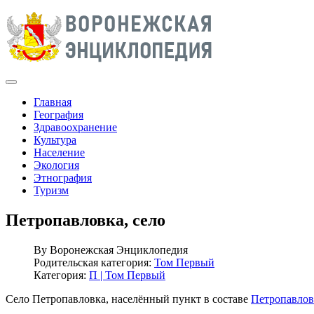
Главная
География
Здравоохранение
Культура
Население
Экология
Этнография
Туризм
Петропавловка, село
By
Воронежская Энциклопедия
Родительская категория:
Том Первый
Категория:
П | Том Первый
Село Петропавловка, населённый пункт в составе
Петропавлов