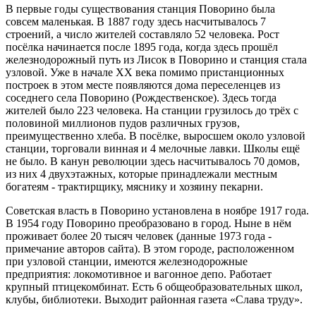
В первые годы существования станция Поворино была
совсем маленькая. В 1887 году здесь насчитывалось 7
строений, а число жителей составляло 52 человека. Рост
посёлка начинается после 1895 года, когда здесь прошёл
железнодорожный путь из Лисок в Поворино и станция стала
узловой. Уже в начале XX века помимо пристанционных
построек в этом месте появляются дома переселенцев из
соседнего села Поворино (Рождественское). Здесь тогда
жителей было 223 человека. На станции грузилось до трёх с
половиной миллионов пудов различных грузов,
преимущественно хлеба. В посёлке, выросшем около узловой
станции, торговали винная и 4 мелочные лавки. Школы ещё
не было. В канун революции здесь насчитывалось 70 домов,
из них 4 двухэтажных, которые принадлежали местным
богатеям - трактирщику, мяснику и хозяину пекарни.
Советская власть в Поворино установлена в ноябре 1917 года.
В 1954 году Поворино преобразовано в город. Ныне в нём
проживает более 20 тысяч человек (данные 1973 года -
примечание авторов сайта). В этом городе, расположенном
при узловой станции, имеются железнодорожные
предприятия: локомотивное и вагонное депо. Работает
крупный птицекомбинат. Есть 6 общеобразовательных школ,
клубы, библиотеки. Выходит районная газета «Слава труду».