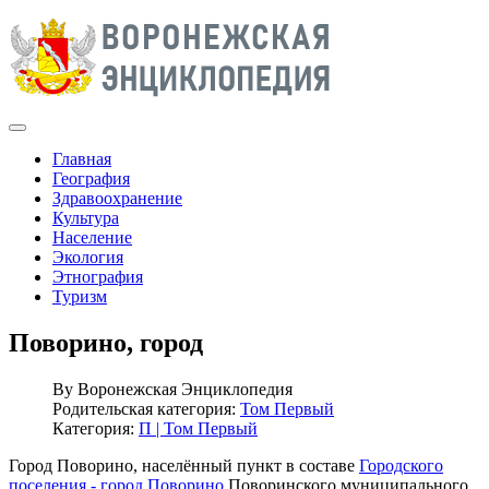
Главная
География
Здравоохранение
Культура
Население
Экология
Этнография
Туризм
Поворино, город
By
Воронежская Энциклопедия
Родительская категория:
Том Первый
Категория:
П | Том Первый
Город Поворино, населённый пункт в составе
Городского
поселения - город Поворино
Поворинского муниципального