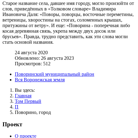
Старое название села, давшее имя городу, могло произойти от
слов, приведённых в «Толковом словаре» Владимира
Ивановича Даля: «Поворы, поворцы, восточные переметины,
ветреницы, хворостины на стогах, соломенных крышах,
притужины от ветру». И еще: «Поворина - поперечная либо
косая деревянная связь, укрепа между двух досок или
брусьев». Правда, трудно представить, как эти слова могли
стать основой названия.
24 августа 2020
Обновлено: 26 августа 2023
Просмотров: 512
Поворинский муниципальный район
Вся Воронежская земля
Вы здесь:
Главная
Том Первый
П
Поворино, город
Проект
О проекте