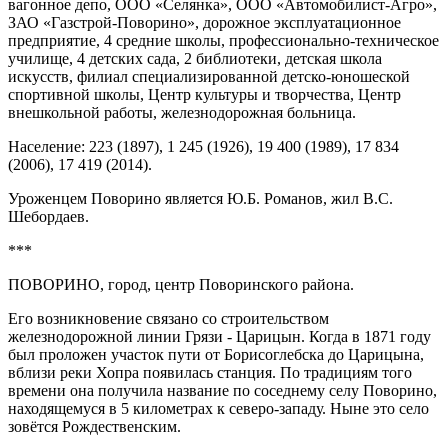
вагонное депо, ООО «Селянка», ООО «Автомобилист-Агро»,
ЗАО «Газстрой-Поворино», дорожное эксплуатационное
предприятие, 4 средние школы, профессионально-техническое
училище, 4 детских сада, 2 библиотеки, детская школа
искусств, филиал специализированной детско-юношеской
спортивной школы, Центр культуры и творчества, Центр
внешкольной работы, железнодорожная больница.
Население: 223 (1897), 1 245 (1926), 19 400 (1989), 17 834
(2006), 17 419 (2014).
Уроженцем Поворино является Ю.Б. Романов, жил B.C.
Шебордаев.
***
ПОВОРИНО, город, центр Поворинского района.
Его возникновение связано со строительством
железнодорожной линии Грязи - Царицын. Когда в 1871 году
был проложен участок пути от Борисоглебска до Царицына,
вблизи реки Хопра появилась станция. По традициям того
времени она получила название по соседнему селу Поворино,
находящемуся в 5 километрах к северо-западу. Ныне это село
зовётся Рождественским.