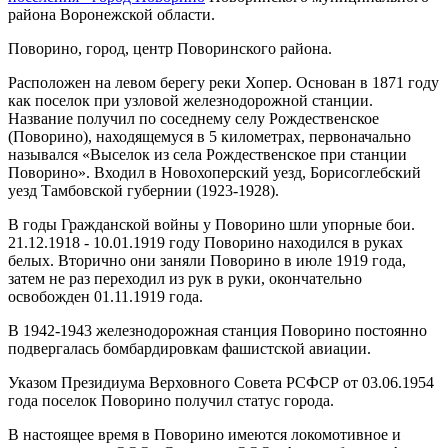
района Воронежской области.
Поворино, город, центр Поворинского района.
Расположен на левом берегу реки Хопер. Основан в 1871 году
как поселок при узловой железнодорожной станции.
Название получил по соседнему селу Рождественское
(Поворино), находящемуся в 5 километрах, первоначально
назывался «Выселок из села Рождественское при станции
Поворино». Входил в Новохоперский уезд, Борисоглебский
уезд Тамбовской губернии (1923-1928).
В годы Гражданской войны у Поворино шли упорные бои.
21.12.1918 - 10.01.1919 году Поворино находился в руках
белых. Вторично они заняли Поворино в июле 1919 года,
затем не раз переходил из рук в руки, окончательно
освобожден 01.11.1919 года.
В 1942-1943 железнодорожная станция Поворино постоянно
подвергалась бомбардировкам фашистской авиации.
Указом Президиума Верховного Совета РСФСР от 03.06.1954
года поселок Поворино получил статус города.
В настоящее время в Поворино имеются локомотивное и