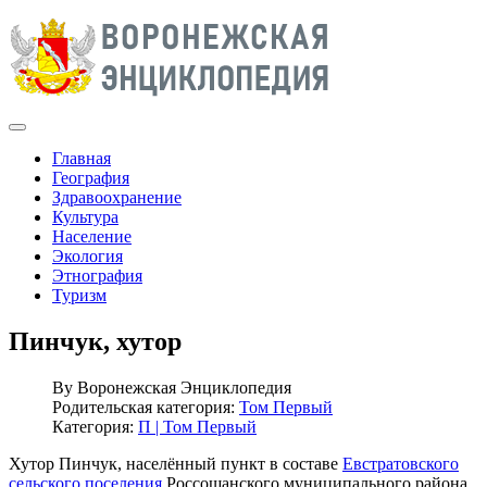
Главная
География
Здравоохранение
Культура
Население
Экология
Этнография
Туризм
Пинчук, хутор
By
Воронежская Энциклопедия
Родительская категория:
Том Первый
Категория:
П | Том Первый
Хутор Пинчук, населённый пункт в составе
Евстратовского
сельского поселения
Россошанского муниципального района