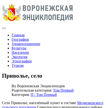
Главная
География
Здравоохранение
Культура
Население
Экология
Этнография
Туризм
Приволье, село
By
Воронежская Энциклопедия
Родительская категория:
Том Первый
Категория:
П | Том Первый
Село Приволье, населённый пункт в составе
Медвеженского
сельского поселения
Семилукского муниципального района