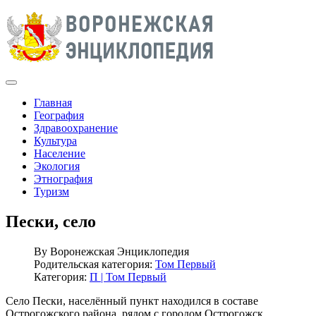
Главная
География
Здравоохранение
Культура
Население
Экология
Этнография
Туризм
Пески, село
By
Воронежская Энциклопедия
Родительская категория:
Том Первый
Категория:
П | Том Первый
Село Пески, населённый пункт находился в составе
Острогожского района, рядом с городом Острогожск.