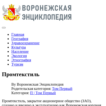
Главная
География
Здравоохранение
Культура
Население
Экология
Этнография
Туризм
Промтекстиль
By
Воронежская Энциклопедия
Родительская категория:
Том Первый
Категория:
П | Том Первый
Промтекстиль, закрытое акционерное общество (ЗАО),
создано и введено в эксплуатацию как Воронежская кордная