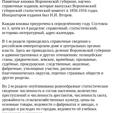
Памятные книжки Воронежской губернии, научно-
справочные издания, которые выпускал Воронежский
губернский статистический комитет в 1856-1916 годах.
Инициатором издания был Н.И. Второв.
Каждая книжка приурочена к определённому году. Состояла
из 3, затем из 4 разделов: справочный, статистический,
историко-литературный, адрес-календарь.
В 1-м разделе приводились справочные сведения о
российском императорском доме и центральных органах
власти. Здесь же приводилось деление Воронежской губернии
в административных и других отношениях: полицейские
станы, уряднические, земские, врачебные, призывные,
судебные, прокурорские, следственные, акцизные,
фабричные, училищные участки, расписание
благочиннических округов, перечни страховых обществ и
другие разделы.
Во 2-м разделе опубликованы разнообразные статистические
сведения: численность и состав населения, количество
преступлений и численность арестантов, численность скота,
урожайность сельскохозяйственных культур, цены на
основные товары, ведомости о фабрикатах и заводах, о
доходах и расходах по городам, ведомости об учебных