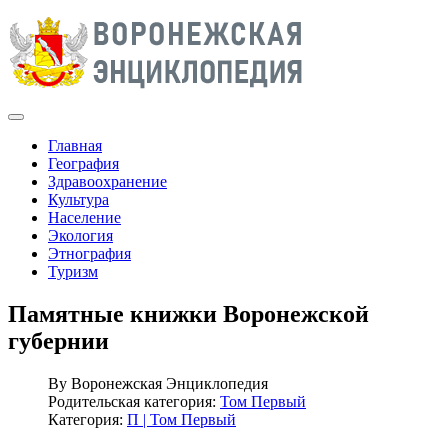
Главная
География
Здравоохранение
Культура
Население
Экология
Этнография
Туризм
Памятные книжки Воронежской
губернии
By
Воронежская Энциклопедия
Родительская категория:
Том Первый
Категория:
П | Том Первый