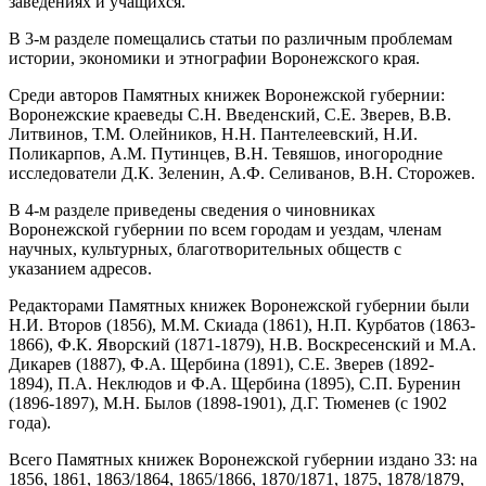
заведениях и учащихся.
В 3-м разделе помещались статьи по различным проблемам
истории, экономики и этнографии Воронежского края.
Среди авторов Памятных книжек Воронежской губернии:
Воронежские краеведы С.Н. Введенский, С.Е. Зверев, В.В.
Литвинов, Т.М. Олейников, Н.Н. Пантелеевский, Н.И.
Поликарпов, А.М. Путинцев, В.Н. Тевяшов, иногородние
исследователи Д.К. Зеленин, А.Ф. Селиванов, В.Н. Сторожев.
В 4-м разделе приведены сведения о чиновниках
Воронежской губернии по всем городам и уездам, членам
научных, культурных, благотворительных обществ с
указанием адресов.
Редакторами Памятных книжек Воронежской губернии были
Н.И. Второв (1856), М.М. Скиада (1861), Н.П. Курбатов (1863-
1866), Ф.К. Яворский (1871-1879), Н.В. Воскресенский и М.А.
Дикарев (1887), Ф.А. Щербина (1891), С.Е. Зверев (1892-
1894), П.А. Неклюдов и Ф.А. Щербина (1895), С.П. Буренин
(1896-1897), М.Н. Былов (1898-1901), Д.Г. Тюменев (с 1902
года).
Всего Памятных книжек Воронежской губернии издано 33: на
1856, 1861, 1863/1864, 1865/1866, 1870/1871, 1875, 1878/1879,