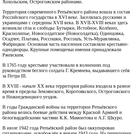
Хохольским, Острогожским районами.
Территория современного Репьёвского района вошла в состав
Российского государства в XVI веке. Заселялась русскими и
украинцами с середины XVII века. В XVII-XVIII веках здесь
возникли сёла и слободы: Бутырки, Истобное, Колбино,
Краснолипье, Новосолдатское (Новосолдатка), Одинцовка,
Осадчее, Платава, Россошки, Россошъ, Усть-Муравлянка,
Фабрицкое. Основная часть населения составляли крестьяне-
однодворцы. Крупные помещичьи имения принадлежали
Ржевским.
В 1765 году крестьяне участвовали в волнениях под
руководством беглого солдата Г. Кремнева, выдававшего себя
за Петра III.
В XVIII - начале XX века территория района входила в разное
время в пределы Землянского, Коротоякского, Острогожского
и Нижнедевицкого уездов.
В годы Гражданской войны на территории Репьёвского
района велись боевые действия между Красной Армией и
белогвардейскими частями К.К. Мамонтова и А.Г. Шкуро.
В июле 1942 года Репьёвский район был оккупирован
гитлеровцами, освобождён в январе 1943 года. На территории