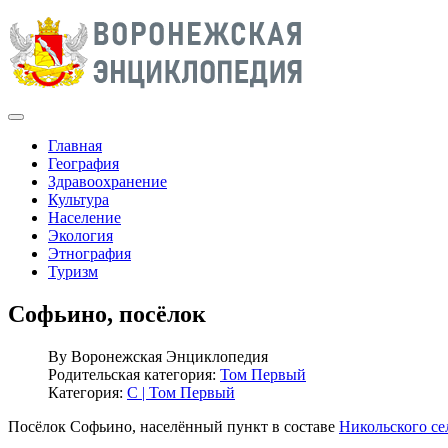
Главная
География
Здравоохранение
Культура
Население
Экология
Этнография
Туризм
Софьино, посёлок
By
Воронежская Энциклопедия
Родительская категория:
Том Первый
Категория:
С | Том Первый
Посёлок Софьино, населённый пункт в составе
Никольского се