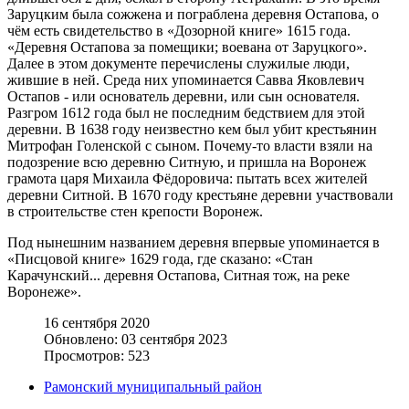
Заруцким была сожжена и пограблена деревня Остапова, о
чём есть свидетельство в «Дозорной книге» 1615 года.
«Деревня Остапова за помещики; воевана от Заруцкого».
Далее в этом документе перечислены служилые люди,
жившие в ней. Среда них упоминается Савва Яковлевич
Остапов - или основатель деревни, или сын основателя.
Разгром 1612 года был не последним бедствием для этой
деревни. В 1638 году неизвестно кем был убит крестьянин
Митрофан Голенской с сыном. Почему-то власти взяли на
подозрение всю деревню Ситную, и пришла на Воронеж
грамота царя Михаила Фёдоровича: пытать всех жителей
деревни Ситной. В 1670 году крестьяне деревни участвовали
в строительстве стен крепости Воронеж.
Под нынешним названием деревня впервые упоминается в
«Писцовой книге» 1629 года, где сказано: «Стан
Карачунский... деревня Остапова, Ситная тож, на реке
Воронеже».
16 сентября 2020
Обновлено: 03 сентября 2023
Просмотров: 523
Рамонский муниципальный район