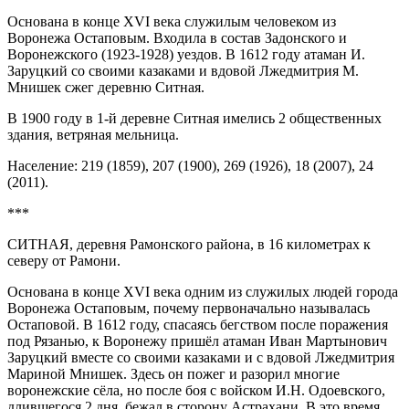
Основана в конце XVI века служилым человеком из
Воронежа Остаповым. Входила в состав Задонского и
Воронежского (1923-1928) уездов. В 1612 году атаман И.
Заруцкий со своими казаками и вдовой Лжедмитрия М.
Мнишек сжег деревню Ситная.
В 1900 году в 1-й деревне Ситная имелись 2 общественных
здания, ветряная мельница.
Население: 219 (1859), 207 (1900), 269 (1926), 18 (2007), 24
(2011).
***
СИТНАЯ, деревня Рамонского района, в 16 километрах к
северу от Рамони.
Основана в конце XVI века одним из служилых людей города
Воронежа Остаповым, почему первоначально называлась
Остаповой. В 1612 году, спасаясь бегством после поражения
под Рязанью, к Воронежу пришёл атаман Иван Мартынович
Заруцкий вместе со своими казаками и с вдовой Лжедмитрия
Мариной Мнишек. Здесь он пожег и разорил многие
воронежские сёла, но после боя с войском И.Н. Одоевского,
длившегося 2 дня, бежал в сторону Астрахани. В это время