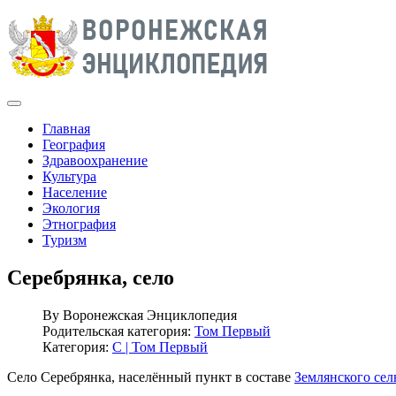
Главная
География
Здравоохранение
Культура
Население
Экология
Этнография
Туризм
Серебрянка, село
By
Воронежская Энциклопедия
Родительская категория:
Том Первый
Категория:
С | Том Первый
Село Серебрянка, населённый пункт в составе
Землянского сел