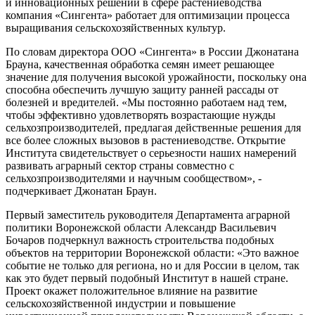
и инновационных решений в сфере растениеводства
компания «Сингента» работает для оптимизации процесса
выращивания сельскохозяйственных культур.
По словам директора ООО «Сингента» в России Джонатана
Брауна, качественная обработка семян имеет решающее
значение для получения высокой урожайности, поскольку она
способна обеспечить лучшую защиту ранней рассады от
болезней и вредителей. «Мы постоянно работаем над тем,
чтобы эффективно удовлетворять возрастающие нужды
сельхозпроизводителей, предлагая действенные решения для
все более сложных вызовов в растениеводстве. Открытие
Института свидетельствует о серьезности наших намерений
развивать аграрный сектор страны совместно с
сельхозпроизводителями и научным сообществом», -
подчеркивает Джонатан Браун.
Первый заместитель руководителя Департамента аграрной
политики Воронежской области Александр Васильевич
Бочаров подчеркнул важность строительства подобных
объектов на территории Воронежской области: «Это важное
событие не только для региона, но и для России в целом, так
как это будет первый подобный Институт в нашей стране.
Проект окажет положительное влияние на развитие
сельскохозяйственной индустрии и повышение