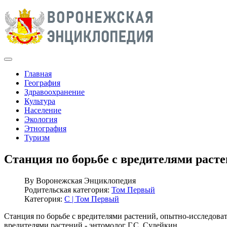
Главная
География
Здравоохранение
Культура
Население
Экология
Этнография
Туризм
Станция по борьбе с вредителями раст
By
Воронежская Энциклопедия
Родительская категория:
Том Первый
Категория:
С | Том Первый
Станция по борьбе с вредителями растений, опытно-исследоват
вредителями растений - энтомолог Г.С. Судейкин.