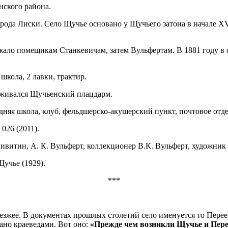
нского района.
орода Лиски. Село Щучье основано у Щучьего затона в начале XV
жало помещикам Станкевичам, затем Вульфертам. В 1881 году в
школа, 2 лавки, трактир.
ерживался Щучьенский плацдарм.
няя школа, клуб, фельдшерско-акушерский пункт, почтовое отде
 026 (2011).
витин, А. К. Вульферт, коллекционер В.К. Вульферт, художник 
учье (1929).
***
еезжее. В документах прошлых столетий село именуется то Пере
сано краеведами. Вот оно:
«Прежде чем возникли Щучье и Перее