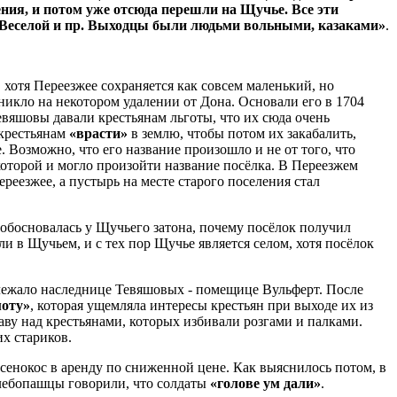
ения, и потом уже отсюда перешли на Щучье. Все эти
й, Веселой и пр. Выходцы были людьми вольными, казаками»
.
 хотя Переезжее сохраняется как совсем маленький, но
никло на некотором удалении от Дона. Основали его в 1704
яшовы давали крестьянам льготы, что их сюда очень
 крестьянам
«врасти»
в землю, чтобы потом их закабалить,
 Возможно, что его название произошло и не от того, что
т которой и могло произойти название посёлка. В Переезжем
реезжее, а пустырь на месте старого поселения стал
 обосновалась у Щучьего затона, почему посёлок получил
и в Щучьем, и с тех пор Щучье является селом, хотя посёлок
лежало наследнице Тевяшовых - помещице Вульферт. После
моту»
, которая ущемляла интересы крестьян при выходе их из
ву над крестьянами, которых избивали розгами и палками.
х стариков.
сенокос в аренду по сниженной цене. Как выяснилось потом, в
хлебопашцы говорили, что солдаты
«голове ум дали»
.