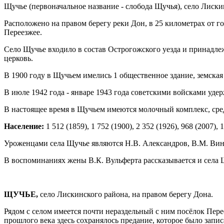
Щучье (первоначальное название - слобода Щучья), село Лиски
Расположено на правом берегу реки Дон, в 25 километрах от г
Переезжее.
Село Щучье входило в состав Острогожского уезда и принадле
церковь.
В 1900 году в Щучьем имелись 1 общественное здание, земская 
В июле 1942 года - январе 1943 года советскими войсками уд
В настоящее время в Щучьем имеются молочный комплекс, сред
Население:
1 512 (1859), 1 752 (1900), 2 352 (1926), 968 (2007), 1
Уроженцами села Щучье являются Н.В. Александров, В.М. Вини
В воспоминаниях жены В.К. Вульферта рассказывается и села Щ
ЩУЧЬЕ,
село Лискинского района, на правом берегу Дона.
Рядом с селом имеется почти нераздельный с ним посёлок Пер
прошлого века здесь сохранялось предание, которое было запи