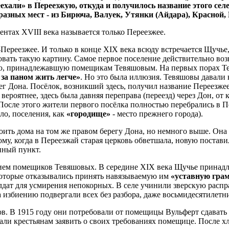
ехали» в Переезжую, откуда и получилось название этого сел
 разных мест - из Бирюча, Валуек, Утянки (Айдара), Красно
ентах XVIII века называется только Переезжее.
Переезжее. И только в конце XIX века всюду встречается Щучье,
вать такую картину. Самое первое поселение действительно воз
лю, принадлежавшую помещикам Тевяшовым. На первых порах Тев
 за паном жить легче»
. Но это была иллюзия. Тевяшовы давали
г Дона. Посёлок, возникший здесь, получил название Переезжее.
о вероятнее, здесь была давняя переправа (переезд) через Дон, о
 После этого жители первого посёлка полностью перебрались в Пе
ело, поселения, как
«городище»
- место прежнего города).
роить дома на том же правом берегу Дона, но немного выше. Она
му, когда в Переезжай старая церковь обветшала, новую поставил
нный пункт.
нием помещиков Тевяшовых. В середине XIX века Щучье принад
 которые отказывались принять навязываемую им
«уставную гра
дат для усмирения непокорных. В селе учинили зверскую распра
 избиению подвергали всех без разбора, даже восьмидесятилетни
ов. В 1915 году они потребовали от помещицы Вульферт сдавать 
зали крестьянам заявить о своих требованиях помещице. После 