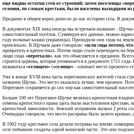
еще видны остатки стен от строений; затем поселенцы «пере
селения, по словам крестьян, были населены выходцами из
Предание в общем верно донесло до нас историю села. В докум
В документах XIX века иногда мы встречаем название - Щучье-
самостоятельный посёлок. Суммируя все данные, можно нарисо
году вольные казаки (украинцы). Приходили они сюда на зем
привлекало. В Щучьем даже говорили:
«шли сюда потому, что
превратить в крепостных. Потом люди стали переходить на бере
люди сюда
«переехали»
, как это объясняется в предании. Всег
строится церковь, которая упоминается в документе 1721 года.
называться
«селищем»
(
«селище»
- означает место прежнего с
Уже в конце XVIII века часть переезжинских жителей стала ст
название Щучье. Это место оказалось лучше, чем прежнее. Пото
Переезжее сохраняется до сих пор как самостоятельный населё
Больше 100 лет Переезжее-Щучье являлось крепостным владе
отмены крепостного права здесь были выступления крестьян,
крепостной зависимости. Земский исправник вызвал 2 роты сол
Очевидцы говорили, что место расправы было залито кровью, а
В 1902 году крестьяне села делали потравы на землях помещик
селе побывали солдаты одной воинской части. Это они подска