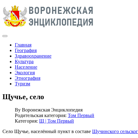
Главная
География
Здравоохранение
Культура
Население
Экология
Этнография
Туризм
Щучье, село
By
Воронежская Энциклопедия
Родительская категория:
Том Первый
Категория:
Щ | Том Первый
Село Щучье, населённый пункт в составе
Щучинского сельског