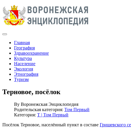
Главная
География
Здравоохранение
Культура
Население
Экология
Этнография
Туризм
Терновое, посёлок
By
Воронежская Энциклопедия
Родительская категория:
Том Первый
Категория:
Т | Том Первый
Посёлок Терновое, населённый пункт в составе
Гришевского се